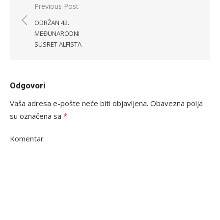
Navigacija
Previous Post
objava
ODRŽAN 42.
MEĐUNARODNI
SUSRET ALFISTA
Odgovori
Vaša adresa e-pošte neće biti objavljena.
Obavezna polja
su označena sa
*
Komentar