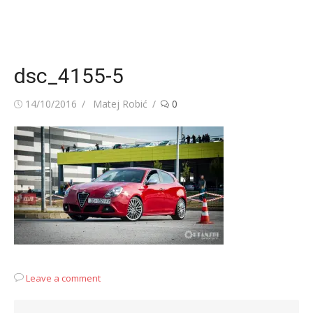
dsc_4155-5
Posted
Author
14/10/2016
Matej Robić
0
on
Leave a comment