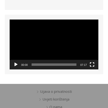
Reproduktor
videozapisa
00:00
07:17
Izjava o privatnosti
Uvjeti korištenja
O nama